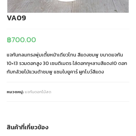
VA09
฿
700.00
แจกันกลมทรงพุ่มเตี้ยหน้าเดียวโทน สีแดงชมพู ขนาดแจกัน
10×13 รวมดอกสูง 30 เซนติเมตร ใส่ดอกกุหลาบสีแดง10 ดอก
กับกล้วยไม้แวนด้าชมพู แซมใบยูคาร์ ผูกโบว์สีแดง
หมวดหมู่:
แจกันดอกไม้สด
สินค้าที่เกี่ยวข้อง