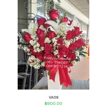
VA08
฿
800.00