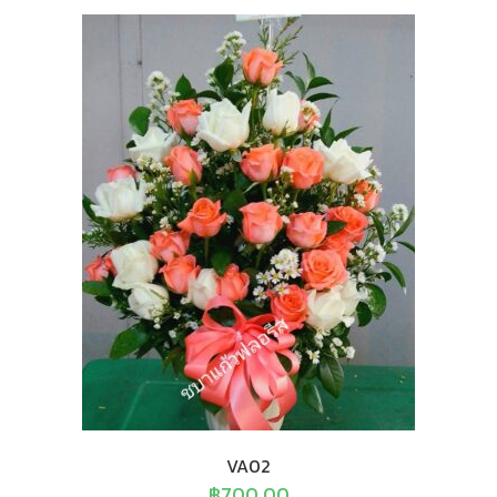
VA02
฿
700.00