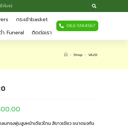
ชั่วโมง)
wers
กระเช้าbasket
063-5144567
ดำ Funeral
ติดต่อเรา
>
Shop
>
VA20
20
500.00
กลมทรงพุ่มสูงหน้าเดียวโทน สีขาวเขียว ขนาดแจกัน