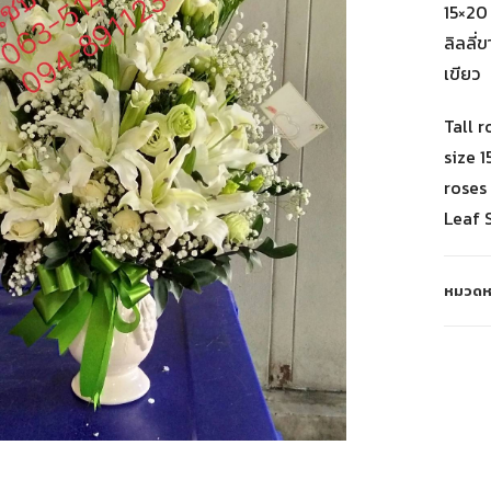
15×20
ลิลลี่
เขียว
Tall r
size 1
roses
Leaf 
หมวดหม