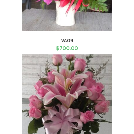
VA09
฿
700.00