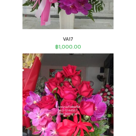
VA17
฿
1,000.00