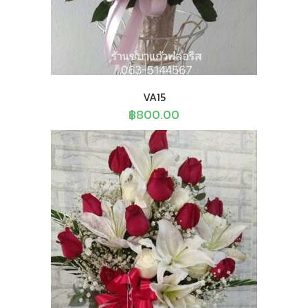
VA15
฿
800.00