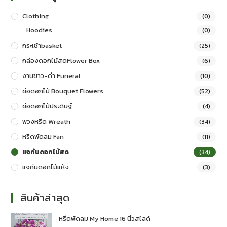
Clothing
(0)
Hoodies
(0)
กระเช้าbasket
(25)
กล่องดอกไม้สดFlower Box
(6)
งานขาว-ดำ Funeral
(10)
ช่อดอกไม้ Bouquet Flowers
(52)
ช่อดอกไม้ประดิษฐ์
(4)
พวงหรีด Wreath
(34)
หรีดพัดลม Fan
(11)
แจกันดอกไม้สด
(34)
แจกันดอกไม้แห้ง
(3)
สินค้าล่าสุด
หรีดพัดลม My Home 16 นิ้วสไลด์