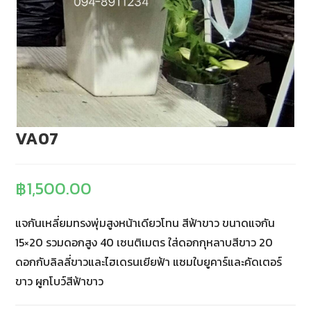
VA07
฿
1,500.00
แจกันเหลี่ยมทรงพุ่มสูงหน้าเดียวโทน สีฟ้าขาว ขนาดแจกัน
15×20 รวมดอกสูง 40 เซนติเมตร ใส่ดอกกุหลาบสีขาว 20
ดอกกับลิลลี่ขาวและไฮเดรนเยียฟ้า แซมใบยูคาร์และคัดเตอร์
ขาว ผูกโบว์สีฟ้าขาว