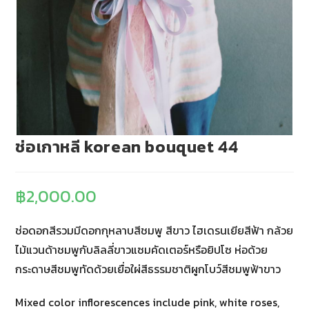
ช่อเกาหลี korean bouquet 44
฿
2,000.00
ช่อดอกสีรวมมีดอกกุหลาบสีชมพู สีขาว ไฮเดรนเยียสีฟ้า กล้วย
ไม้แวนด้าชมพูกับลิลลี่ขาวแซมคัดเตอร์หรือยิปโซ ห่อด้วย
กระดาษสีชมพูทัดด้วยเยื่อใผ่สีธรรมชาติผูกโบว์สีชมพูฟ้าขาว
Mixed color inflorescences include pink, white roses,