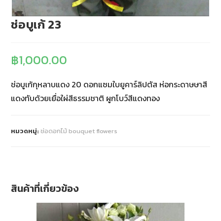
ช่อบูเก้ 23
฿
1,000.00
ช่อบูเก้กุหลาบแดง 20 ดอกแซมใบยูคาร์ลิปตัส ห่อกระดาษษาสี
แดงทับด้วยเยื่อใผ่สีธรรมชาติ ผูกโบว์สีแดงทอง
หมวดหมู่:
ช่อดอกไม้ bouquet flowers
สินค้าที่เกี่ยวข้อง