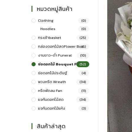
หมวดหมู่สินค้า
Clothing
(0)
Hoodies
(0)
กระเช้าbasket
(25)
กล่องดอกไม้สดFlower Box
(6)
งานขาว-ดำ Funeral
(10)
ช่อดอกไม้ Bouquet Flowers
(52)
ช่อดอกไม้ประดิษฐ์
(4)
พวงหรีด Wreath
(34)
หรีดพัดลม Fan
(11)
แจกันดอกไม้สด
(34)
แจกันดอกไม้แห้ง
(3)
สินค้าล่าสุด