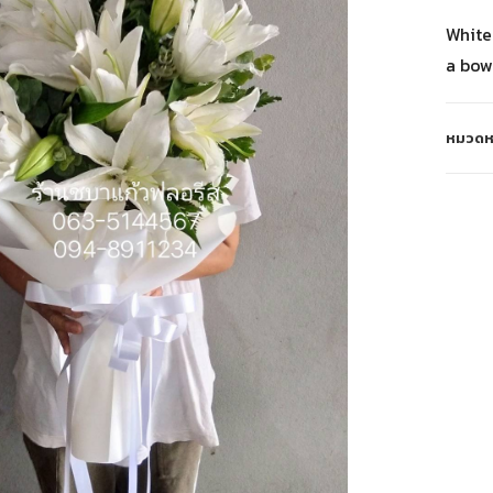
White
a bow
หมวดหม