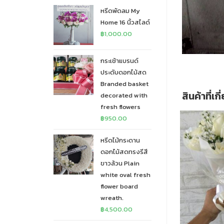
หรีดพัดลม My
Home 16 นิ้วสไลด์
฿
1,000.00
กระเช้าแบรนด์
ประดับดอกไม้สด
Branded basket
สินค้าที่เก
decorated with
fresh flowers
฿
950.00
หรีดไม้กระดาน
ดอกไม้สดทรงรีสี
ขาวล้วน Plain
white oval fresh
flower board
wreath.
฿
4,500.00