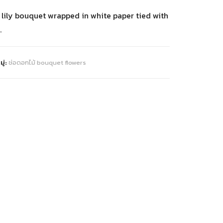
 lily bouquet wrapped in white paper tied with
.
ู่:
ช่อดอกไม้ bouquet flowers