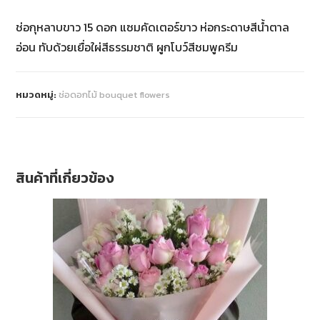
ช่อกุหลาบขาว 15 ดอก แซมคัดเตอร์ขาว ห่อกระดาษสีน้ำตาล
อ่อน ทับด้วยเยื่อใผ่สีธรรมชาติ ผูกโบว์สีชมพูครีม
หมวดหมู่:
ช่อดอกไม้ bouquet flowers
สินค้าที่เกี่ยวข้อง