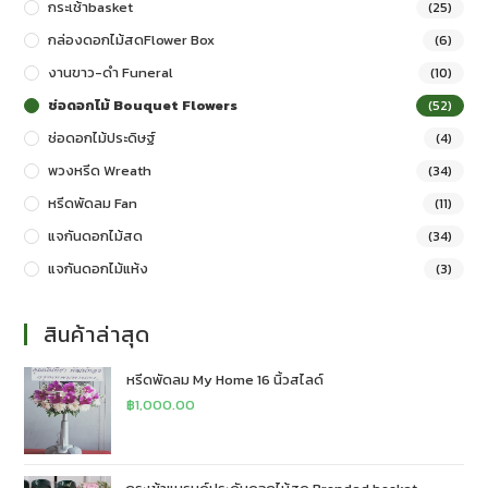
กระเช้าbasket
(25)
กล่องดอกไม้สดFlower Box
(6)
งานขาว-ดำ Funeral
(10)
ช่อดอกไม้ Bouquet Flowers
(52)
ช่อดอกไม้ประดิษฐ์
(4)
พวงหรีด Wreath
(34)
หรีดพัดลม Fan
(11)
แจกันดอกไม้สด
(34)
แจกันดอกไม้แห้ง
(3)
สินค้าล่าสุด
หรีดพัดลม My Home 16 นิ้วสไลด์
฿
1,000.00