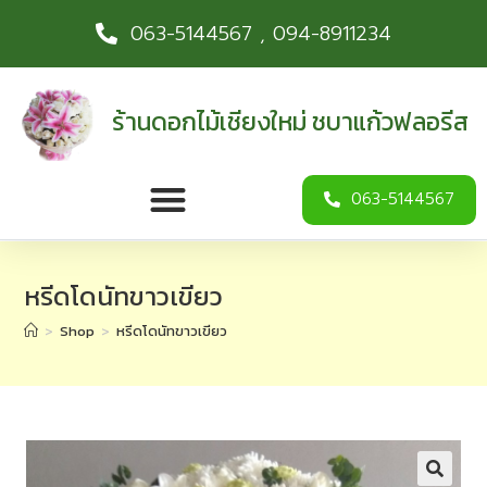
063-5144567 , 094-8911234
ร้านดอกไม้เชียงใหม่ ชบาแก้วฟลอรีส
063-5144567
หรีดโดนัทขาวเขียว
>
Shop
>
หรีดโดนัทขาวเขียว