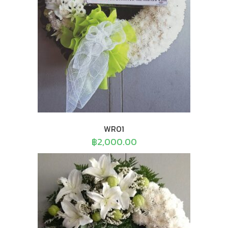
WR01
฿
2,000.00