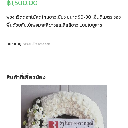
฿
1,500.00
พวงหรีดดอกไม้สดโทนขาวเขียว ขนาด90×90 เซ็นติเมตร รอง
พื้นด้วยกับเบ็ญจมาศสีขาวและลิลลี่ขาว แซมใบยูคาร์
หมวดหมู่:
พวงหรีด wreath
สินค้าที่เกี่ยวข้อง