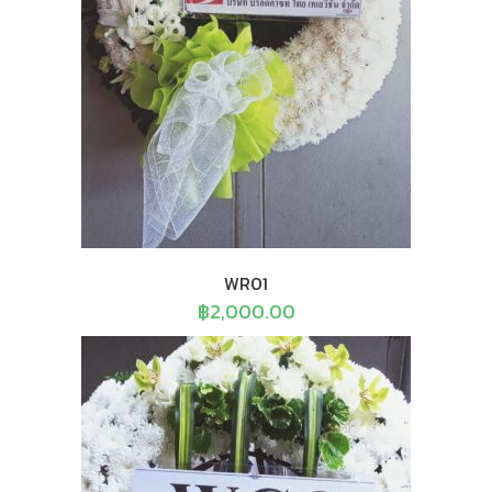
WR01
฿
2,000.00