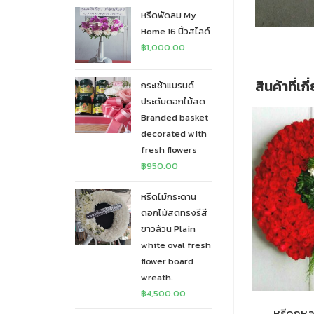
หรีดพัดลม My
Home 16 นิ้วสไลด์
฿
1,000.00
สินค้าที่เก
กระเช้าแบรนด์
ประดับดอกไม้สด
Branded basket
decorated with
fresh flowers
฿
950.00
หรีดไม้กระดาน
ดอกไม้สดทรงรีสี
ขาวล้วน Plain
white oval fresh
flower board
wreath.
฿
4,500.00
หรีดกุห