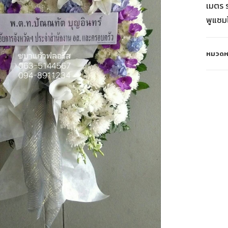
เมตร 
พูแซมไ
หมวดหม