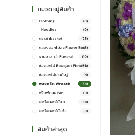
หมวดหมู่สินค้า
Clothing
(0)
Hoodies
(0)
กระเช้าbasket
(25)
กล่องดอกไม้สดFlower Box
(6)
งานขาว-ดำ Funeral
(10)
ช่อดอกไม้ Bouquet Flowers
(52)
ช่อดอกไม้ประดิษฐ์
(4)
พวงหรีด Wreath
(34)
หรีดพัดลม Fan
(11)
แจกันดอกไม้สด
(34)
แจกันดอกไม้แห้ง
(3)
สินค้าล่าสุด