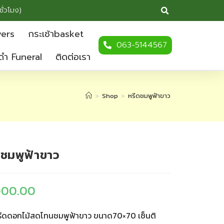
ชั่วโมง)
wers
กระเช้าbasket
063-5144567
ดำ Funeral
ติดต่อเรา
>
Shop
>
หรีดชมพูฟ้าขาว
ดชมพูฟ้าขาว
000.00
ีดดอกไม้สดโทนชมพูฟ้าขาว ขนาด70×70 เซ็นติ