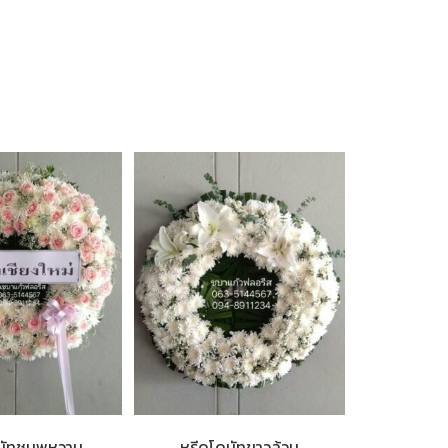
นัทชมพูหวาน
หรีดโดนัทขาวล้วน