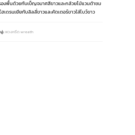
รองพื้นด้วยกับเบ็ญจมาศสีขาวและกล้วยไม้แวนด้าชม
ฮเดรนเยียกับลิลลี่ขาวและคัดเตอร์ขาวใส่โบว์ขาว
ู่:
พวงหรีด wreath