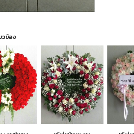
ี่ยวข้อง
ลาบแดงตัดขาว
หรีดโดนัทขาวแดง
หรีดโด