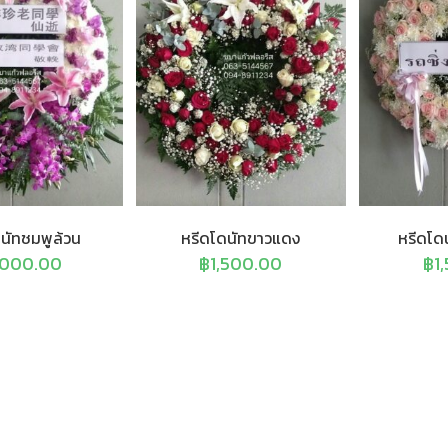
นัทชมพูล้วน
หรีดโดนัทขาวแดง
หรีดโด
,000.00
฿
1,500.00
฿
1