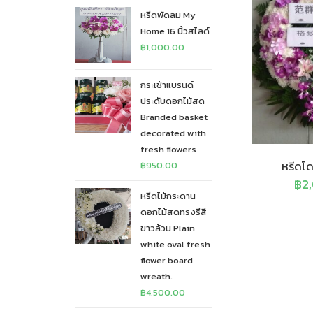
หรีดพัดลม My
Home 16 นิ้วสไลด์
฿
1,000.00
กระเช้าแบรนด์
ประดับดอกไม้สด
Branded basket
decorated with
fresh flowers
หรีดโด
฿
950.00
฿
2
หรีดไม้กระดาน
ดอกไม้สดทรงรีสี
ขาวล้วน Plain
white oval fresh
flower board
wreath.
฿
4,500.00