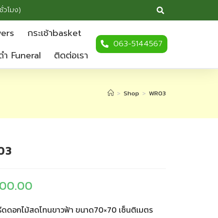
ชั่วโมง)
wers
กระเช้าbasket
063-5144567
ดำ Funeral
ติดต่อเรา
>
Shop
>
WR03
03
500.00
ีดดอกไม้สดโทนขาวฟ้า ขนาด70×70 เซ็นติเมตร