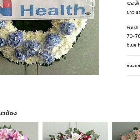
รองพื้
ขาว แ
Fresh 
70×70
blue 
หมวดหม
ี่ยวข้อง