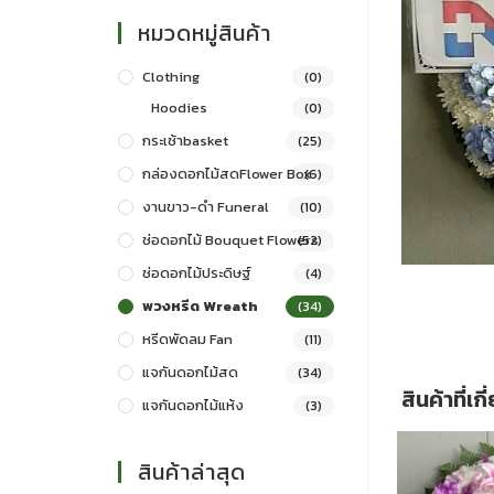
หมวดหมู่สินค้า
Clothing
(0)
Hoodies
(0)
กระเช้าbasket
(25)
กล่องดอกไม้สดFlower Box
(6)
งานขาว-ดำ Funeral
(10)
ช่อดอกไม้ Bouquet Flowers
(52)
ช่อดอกไม้ประดิษฐ์
(4)
พวงหรีด Wreath
(34)
หรีดพัดลม Fan
(11)
แจกันดอกไม้สด
(34)
สินค้าที่เก
แจกันดอกไม้แห้ง
(3)
สินค้าล่าสุด