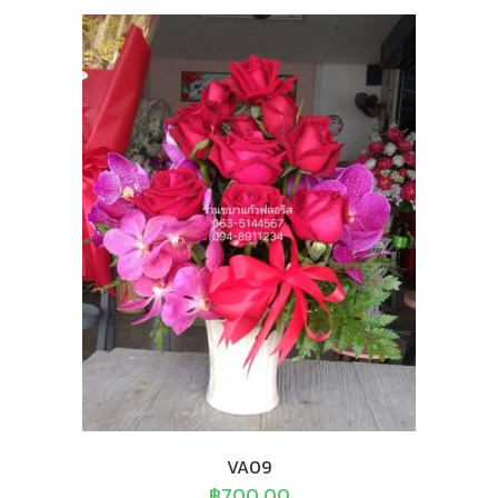
VA09
฿
700.00