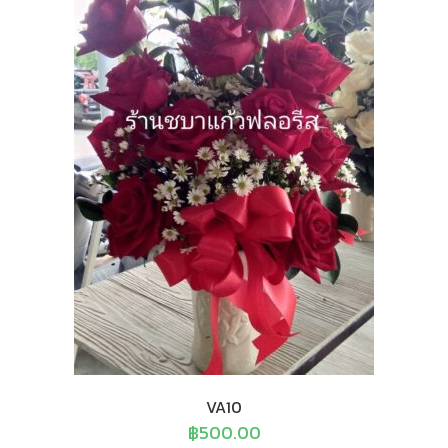
VA10
฿
500.00