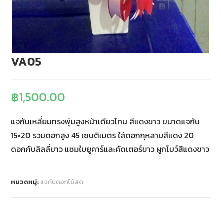
VA05
฿
1,500.00
แจกันเหลี่ยมทรงพุ่มสูงหน้าเดียวโทน สีแดงขาว ขนาดแจกัน
15×20 รวมดอกสูง 45 เซนติเมตร ใส่ดอกกุหลาบสีแดง 20
ดอกกับลิลลี่ขาว แซมใบยูคาร์และคัดเตอร์ขาว ผูกโบว์สีแดงขาว
หมวดหมู่:
แจกันดอกไม้สด