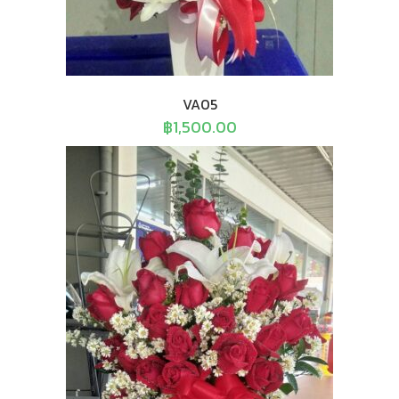
VA05
฿
1,500.00