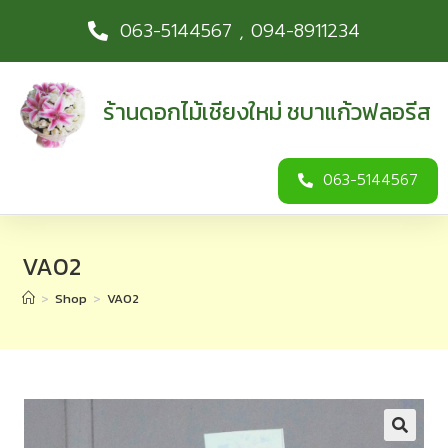
063-5144567 , 094-8911234
ร้านดอกไม้เชียงใหม่ ชบาแก้วฟลอรีส
063-5144567
VA02
>
Shop
>
VA02