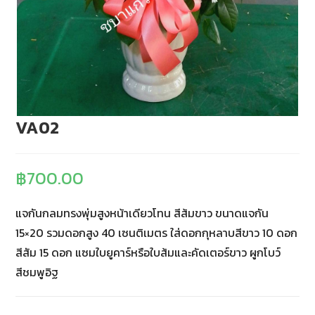
VA02
฿
700.00
แจกันกลมทรงพุ่มสูงหน้าเดียวโทน สีส้มขาว ขนาดแจกัน
15×20 รวมดอกสูง 40 เซนติเมตร ใส่ดอกกุหลาบสีขาว 10 ดอก
สีสัม 15 ดอก แซมใบยูคาร์หรือใบส้มและคัดเตอร์ขาว ผูกโบว์
สีชมพูอิฐ