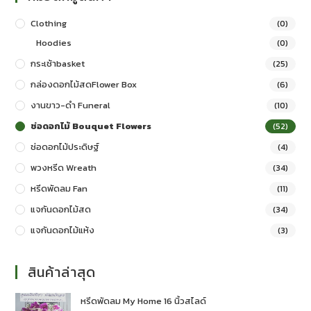
Clothing
(0)
Hoodies
(0)
กระเช้าbasket
(25)
กล่องดอกไม้สดFlower Box
(6)
งานขาว-ดำ Funeral
(10)
ช่อดอกไม้ Bouquet Flowers
(52)
ช่อดอกไม้ประดิษฐ์
(4)
พวงหรีด Wreath
(34)
หรีดพัดลม Fan
(11)
แจกันดอกไม้สด
(34)
แจกันดอกไม้แห้ง
(3)
สินค้าล่าสุด
หรีดพัดลม My Home 16 นิ้วสไลด์