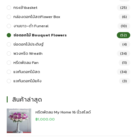
กระเช้าbasket
(25)
กล่องดอกไม้สดFlower Box
(6)
งานขาว-ดำ Funeral
(10)
ช่อดอกไม้ Bouquet Flowers
(52)
ช่อดอกไม้ประดิษฐ์
(4)
พวงหรีด Wreath
(34)
หรีดพัดลม Fan
(11)
แจกันดอกไม้สด
(34)
แจกันดอกไม้แห้ง
(3)
สินค้าล่าสุด
หรีดพัดลม My Home 16 นิ้วสไลด์
฿
1,000.00