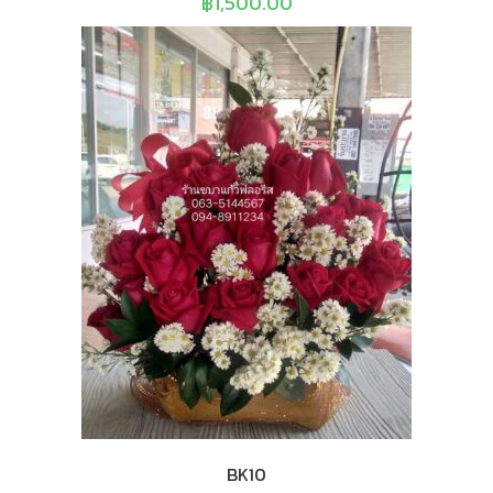
฿
1,500.00
BK10