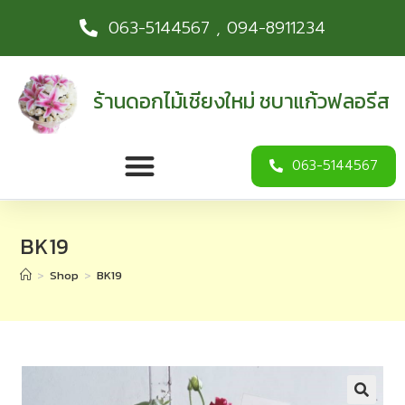
063-5144567 , 094-8911234
ร้านดอกไม้เชียงใหม่ ชบาแก้วฟลอรีส
063-5144567
BK19
>
Shop
>
BK19