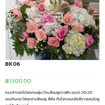
BK06
฿
1,500.00
กระเช้าดอกไม้สดทรงพุ่ม โทนสีชมพูขาวพีช ขนาด 20×20
เซนติเมตร ใส่กุหลาบสีชมพู สีพีช กับไฮเดรนเยียสีขาวแซมใบยู