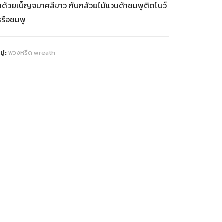
นด้วยเบ็ญจมาศสีขาว กับกล้วยไม้แวนด้าชมพูติดโบว์
หรือชมพู
ู่:
พวงหรีด wreath