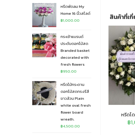
หรีดพัดลม My
Home 16 นิ้วสไลด์
สินค้าที่เก
฿
1,000.00
กระเช้าแบรนด์
ประดับดอกไม้สด
Branded basket
decorated with
fresh flowers
฿
950.00
หรีดไม้กระดาน
ดอกไม้สดทรงรีสี
ขาวล้วน Plain
white oval fresh
flower board
หรีดโด
wreath.
฿
1
฿
4,500.00