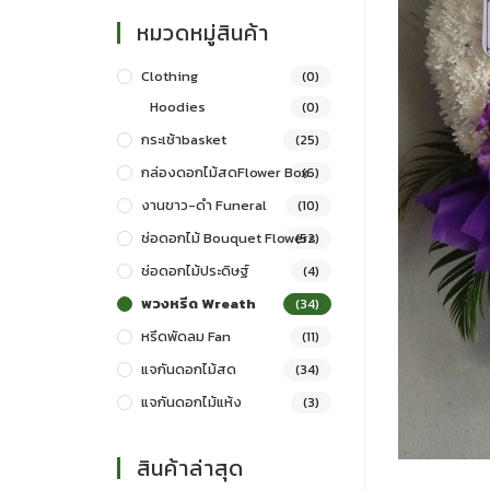
หมวดหมู่สินค้า
Clothing
(0)
Hoodies
(0)
กระเช้าbasket
(25)
กล่องดอกไม้สดFlower Box
(6)
งานขาว-ดำ Funeral
(10)
ช่อดอกไม้ Bouquet Flowers
(52)
ช่อดอกไม้ประดิษฐ์
(4)
พวงหรีด Wreath
(34)
หรีดพัดลม Fan
(11)
แจกันดอกไม้สด
(34)
แจกันดอกไม้แห้ง
(3)
สินค้าล่าสุด