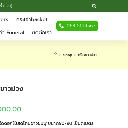
ชั่วโมง)
wers
กระเช้าbasket
063-5144567
ดำ Funeral
ติดต่อเรา
>
Shop
>
หรีดขาวม่วง
ดขาวม่วง
000.00
ีดดอกไม้สดโทนขาวชมพู ขนาด90×90 เซ็นติเมตร