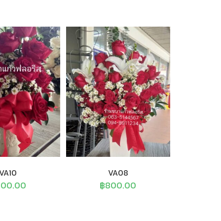
VA10
VA08
500.00
฿
800.00