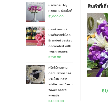
สินค้าที่เก
หรีดพัดลม My
Home 16 นิ้วสไลด์
฿
1,000.00
กระเช้าแบรนด์
ประดับดอกไม้สด
Branded basket
decorated with
fresh flowers
฿
950.00
หรีดไม้กระดาน
ดอกไม้สดทรงรีสี
ขาวล้วน Plain
white oval fresh
฿
1
flower board
wreath.
฿
4,500.00