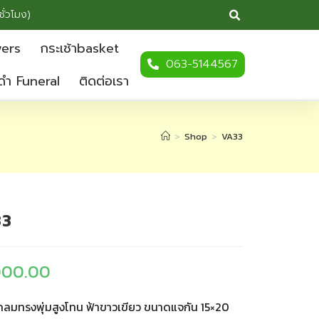
ชั่วโมง)
wers
กระเช้าbasket
063-5144567
ดำ Funeral
ติดต่อเรา
>
Shop
>
VA33
33
000.00
กลมทรงพุ่มสูงโทน ฟ้าขาวเขียว ขนาดแจกัน 15×20