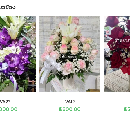
ี่ยวข้อง
VA23
VA12
,000.00
฿
800.00
฿