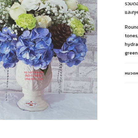
รวมดอก
และกุห
Round
tones,
hydra
green
หมวดหม