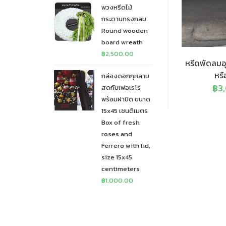
พวงหรีดไม้
กระดานทรงกลม
Round wooden
board wreath
฿
2,500.00
หรีดพัดลมอ
หรื
กล่องดอกกุหลาบ
฿
3
สดกับเฟอเรโร่
พร้อมฝาปิด ขนาด
15x45 เซนติเมตร
Box of fresh
roses and
Ferrero with lid,
size 15x45
centimeters
฿
1,000.00