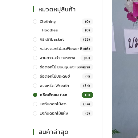
หมวดหมู่สินค้า
Clothing
(0)
Hoodies
(0)
กระเช้าbasket
(25)
กล่องดอกไม้สดFlower Box
(6)
งานขาว-ดำ Funeral
(10)
ช่อดอกไม้ Bouquet Flowers
(52)
ช่อดอกไม้ประดิษฐ์
(4)
พวงหรีด Wreath
(34)
หรีดพัดลม Fan
(11)
แจกันดอกไม้สด
(34)
แจกันดอกไม้แห้ง
(3)
สินค้าล่าสุด