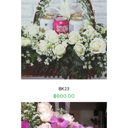
BK23
฿
800.00