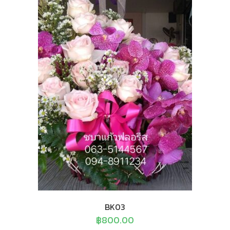
BK03
฿
800.00