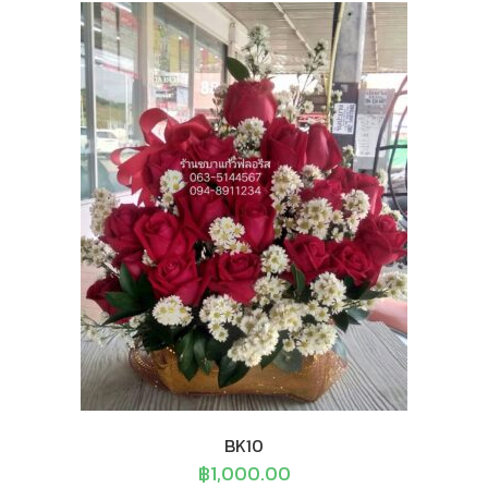
BK10
฿
1,000.00