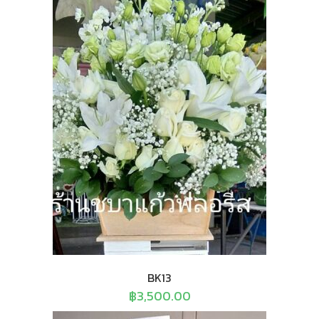
BK13
฿
3,500.00