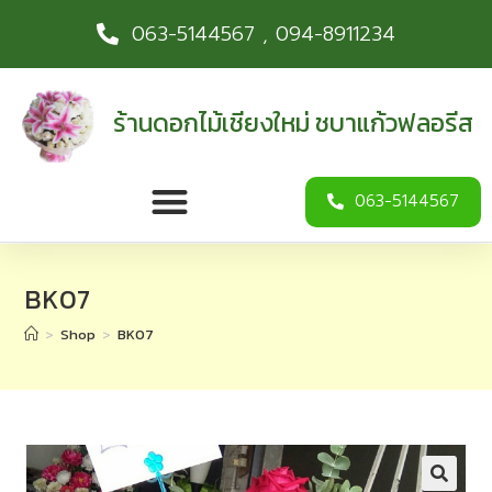
063-5144567 , 094-8911234
ร้านดอกไม้เชียงใหม่ ชบาแก้วฟลอรีส
063-5144567
BK07
>
Shop
>
BK07