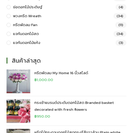
ช่อดอกไม้ประดิษฐ์
(4)
พวงหรีด Wreath
(34)
หรีดพัดลม Fan
(11)
แจกันดอกไม้สด
(34)
แจกันดอกไม้แห้ง
(3)
สินค้าล่าสุด
หรีดพัดลม My Home 16 นิ้วสไลด์
฿
1,000.00
กระเช้าแบรนด์ประดับดอกไม้สด Branded basket
decorated with fresh flowers
฿
950.00
หรีดไม้กระดานดอกไม้สดทรงรีสีขาวล้วน Plain white