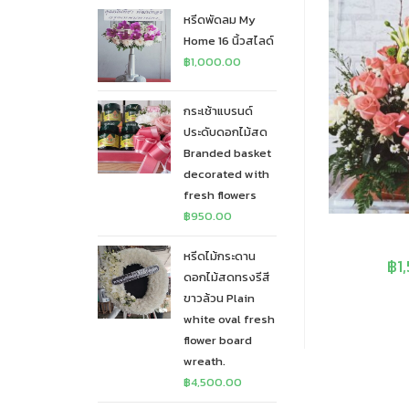
หรีดพัดลม My
Home 16 นิ้วสไลด์
฿
1,000.00
กระเช้าแบรนด์
ประดับดอกไม้สด
Branded basket
decorated with
fresh flowers
฿
950.00
หรีดไม้กระดาน
฿
1
ดอกไม้สดทรงรีสี
ขาวล้วน Plain
white oval fresh
flower board
wreath.
฿
4,500.00