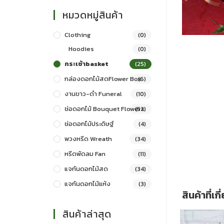
หมวดหมู่สินค้า
Clothing
(0)
Hoodies
(0)
กระเช้าbasket
(25)
กล่องดอกไม้สดFlower Box
(6)
งานขาว-ดำ Funeral
(10)
ช่อดอกไม้ Bouquet Flowers
(52)
ช่อดอกไม้ประดิษฐ์
(4)
พวงหรีด Wreath
(34)
หรีดพัดลม Fan
(11)
แจกันดอกไม้สด
(34)
แจกันดอกไม้แห้ง
(3)
สินค้าที่เก
สินค้าล่าสุด