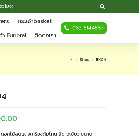
ชั่วโมง)
wers
กระเช้าbasket
063-5144567
ดำ Funeral
ติดต่อเรา
>
Shop
>
BK04
04
00.00
าดอกไม้สดแต่งเครื่องดื่มโทน สีขาวเขียว ขนาด