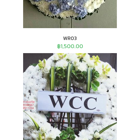
WR03
฿
1,500.00