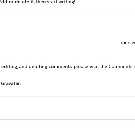
it or delete it, then start writing!
5 ต.ค. 
, editing, and deleting comments, please visit the Comments 
m
Gravatar
.